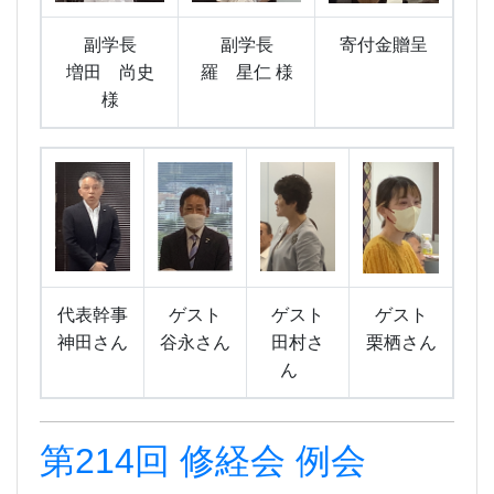
副学長
副学長
寄付金贈呈
増田 尚史
羅 星仁 様
様
代表幹事
ゲスト
ゲスト
ゲスト
神田さん
谷永さん
田村さ
栗栖さん
ん
第214回 修経会 例会