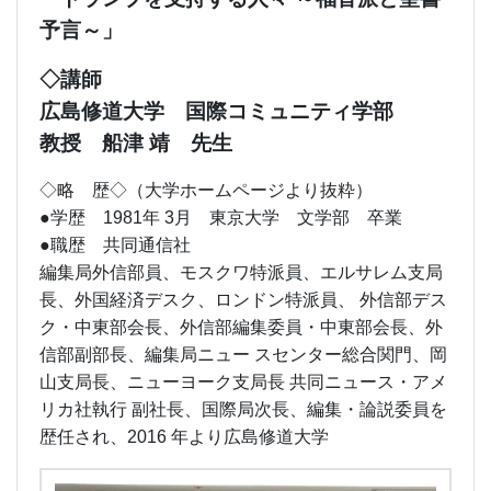
予言～」
◇講師
広島修道大学 国際コミュニティ学部
教授 船津 靖 先生
◇略 歴◇
（大学ホームページより抜粋）
●学歴 1981年 3月 東京大学 文学部 卒業
●職歴 共同通信社
編集局外信部員、モスクワ特派員、エルサレム支局
長、外国経済デスク、ロンドン特派員、 外信部デス
ク・中東部会長、外信部編集委員・中東部会長、外
信部副部長、編集局ニュー スセンター総合関門、岡
山支局長、ニューヨーク支局長 共同ニュース・アメ
リカ社執行 副社長、国際局次長、編集・論説委員を
歴任され、2016 年より広島修道大学