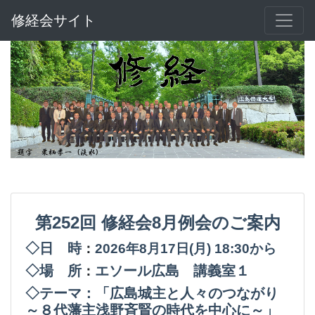
修経会サイト
第252回
修経会8月例会のご案内
◇日 時
：
2026年8月17日(月
) 18:30から
◇場 所
エソール広島 講義室１
：
◇テーマ：「広島城主と人々のつながり
～８代藩主浅野斉賢の時代を中心に～」