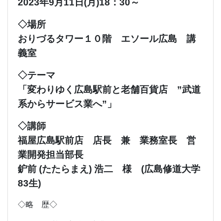
2023年9月11日(月)18：30～
◇場所
おりづるタワー１０階 エソール広島 講
義室
◇テーマ
「変わりゆく広島駅前と老舗百貨店 ”武道
系からサービス業へ”」
◇講師
福屋広島駅前店 店長 兼 業務室長 営
業開発担当部長
鈩前 (たたらまえ) 浩二 様 (広島修道大学
83生)
◇略 歴◇