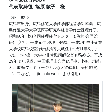
代表取締役 篠原 敦子 様
◇略 歴◇
広島市出身。広島修道大学商学部経営学科卒業、広
島修道大学大学院商学研究科経営学修士課程修了。
昭和60年 (株)合同経理経営センター (現(株)合同総
研) 入社、平成元年 税理士登録、平成5年 中小企業
大学校広島校登録研修指導員就任 (平成11年3月ま
で)。その後、大学の非常勤講師なども務める。平成
29年より現職。中国税理士会専務理事。趣味は旅行
と、歌舞伎・ミュージカルなどの観劇、美術鑑賞、
ゴルフなど。 (tomato web より引用)