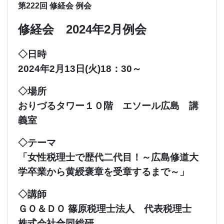
第222回 修経会 例会
修経会 2024年2月例会
◇日時
2024年2月13日(火)18：30～
◇場所
おりづるタワー１０階 エソール広島 講
義室
◇テーマ
「女性税理士で歴代二代目！～広島修道大
学卒業から黄綬褒章を受章するまで～」
◇講師
ＧＯ＆ＤＯ 篠原税理士法人 代表税理士
株式会社合同総研