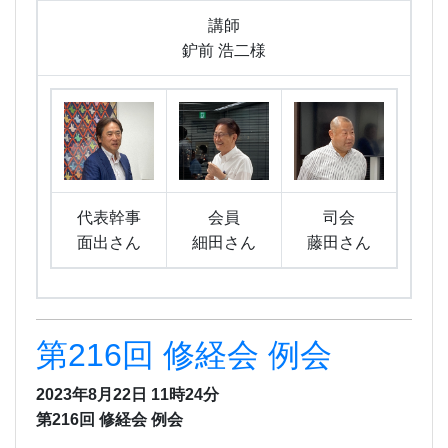
講師
鈩前 浩二様
代表幹事
会員
司会
面出さん
細田さん
藤田さん
第216回 修経会 例会
2023年8月22日 11時24分
第216回 修経会 例会