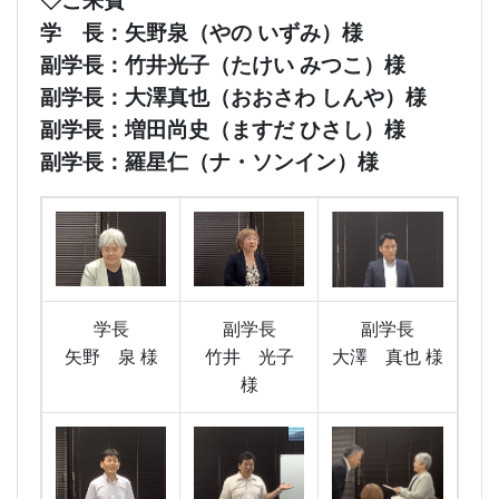
◇ご来賓
学 長：矢野泉（やの いずみ
）様
副学長：竹井光子（たけい みつこ）様
副学長：大澤真也（おおさわ しんや）様
副学長：増田尚史（ますだ ひさし）様
副学長：羅星仁（ナ・ソンイン）様
学長
副学長
副学長
矢野 泉 様
竹井 光子
大澤 真也 様
様