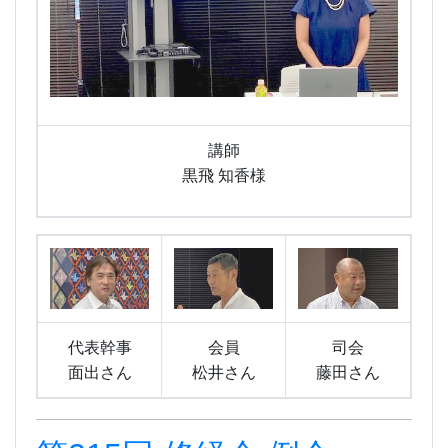
講師
黒飛 知香様
代表幹事
会員
司会
面出さん
松井さん
藤田さん