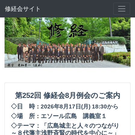
修経会サイト
第252回
修経会8月例会のご案内
◇日 時
：
2026年8月17日(月
) 18:30から
◇場 所
エソール広島 講義室１
：
◇テーマ：「広島城主と人々のつながり
～８代藩主浅野斉賢の時代を中心に～」