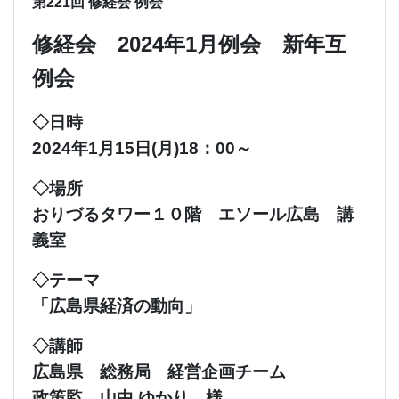
第221回 修経会 例会
修経会 2024年1月例会 新年互
例会
◇日時
2024年1月15日(月)18：00～
◇場所
おりづるタワー１０階 エソール広島 講
義室
◇テーマ
「広島県経済の動向」
◇講師
広島県 総務局 経営企画チーム
政策監 山中 ゆかり 様