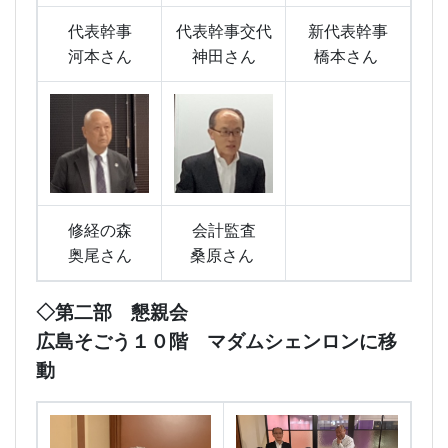
代表幹事
代表幹事交代
新代表幹事
河本さん
神田さん
橋本さん
修経の森
会計監査
奥尾さん
桑原さん
◇第二部 懇親会
広島そごう１０階 マダムシェンロンに移
動