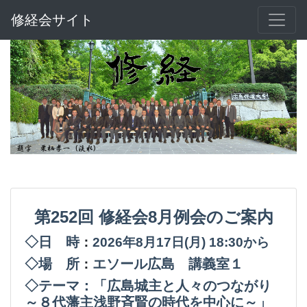
修経会サイト
第252回
修経会8月例会のご案内
◇日 時
：
2026年8月17日(月
) 18:30から
◇場 所
エソール広島 講義室１
：
◇テーマ：「広島城主と人々のつながり
～８代藩主浅野斉賢の時代を中心に～」