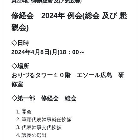
第224回 例会(総会 及び 懇親会)
修経会 2024年 例会(総会 及び 懇
親会)
◇日時
2024年4月8日(月)18：00～
◇場所
おりづるタワー１０階 エソール広島 研
修室
◇第一部 修経会 総会
1. 開会
2. 筆頭代表幹事就任挨拶
3. 代表幹事交代挨拶
4. 議長の選出