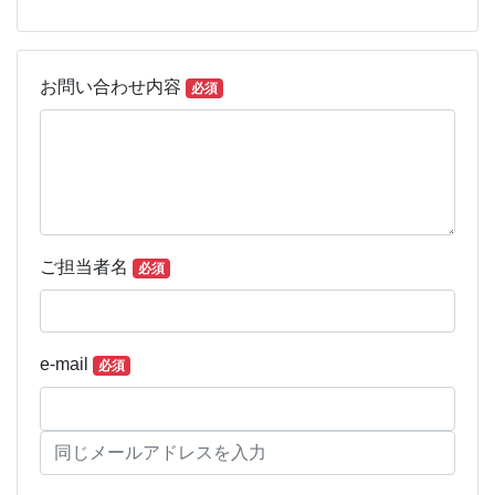
修経会
お問い合わせ内容
必須
ご担当者名
必須
e-mail
必須