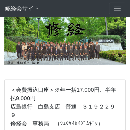
修経会サイト
＜会費振込口座＞※
年一括17,000円、半年
払9,000円
広島銀行 白島支店 普通 ３１９２２９
９
修経会 事務局 （ｼﾕｳｹｲｶｲｼﾞﾑｷﾖｸ）