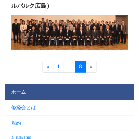
ルパルク広島）
«
1
...
8
»
ホーム
修経会とは
規約
年間計画