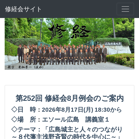
修経会サイト
第252回
修経会8月例会のご案内
◇日 時
：
2026年8月17日(月
) 18:30から
◇場 所
エソール広島 講義室１
：
◇テーマ：「広島城主と人々のつながり
～８代藩主浅野斉賢の時代を中心に～」