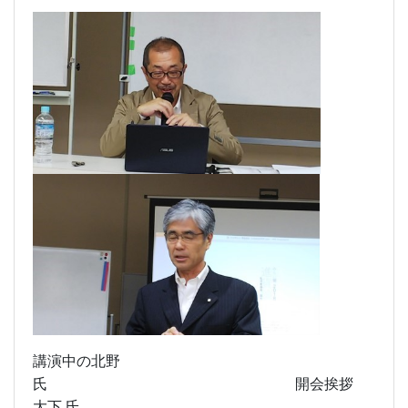
講演中の北野
氏 開会挨拶
大下 氏