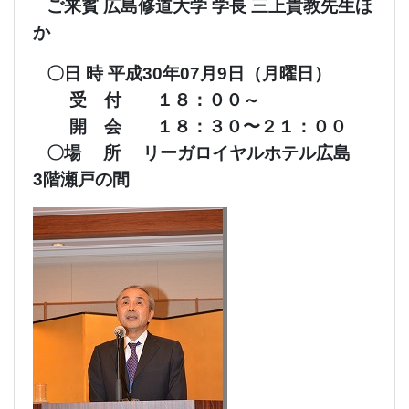
ご来賓 広島修道大学 学長 三上貴教先生ほ
か
〇日 時 平成30年07月9日（月曜日）
受 付 １８：００～
開 会 １８：３０〜２１：００
〇場 所 リーガロイヤルホテル広島
3階瀬戸の間