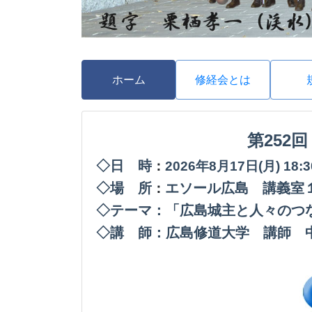
ホーム
修経会とは
第252
◇日 時
：
2026年8月17日(月
) 18
◇場 所
エソール広島 講義室
：
◇テーマ：「広島城主と人々のつ
◇講 師：広島修道大学 講師 