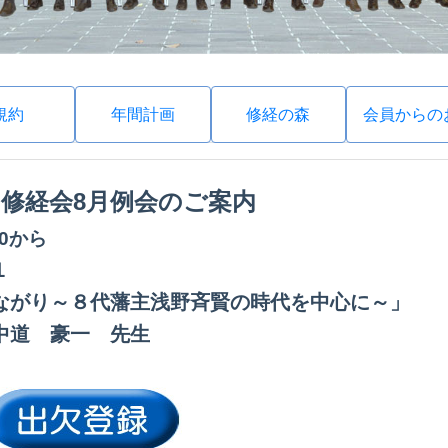
規約
年間計画
修経の森
会員からの
回
修経会8月例会のご案内
:30から
１
ながり～８代藩主浅野斉賢の時代を中心に～」
中道 豪一 先生