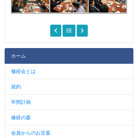
ホーム
修経会とは
規約
年間計画
修経の森
会員からのお言葉