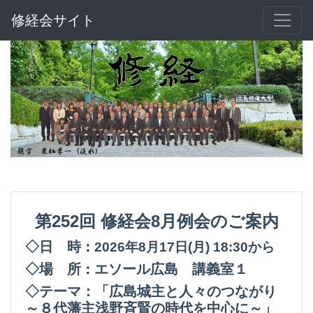
修経会サイト
第252回
修経会8月例会のご案内
◇日 時
：
2026年8月17日(月
) 18:30から
◇場 所
エソール広島 講義室１
：
◇テーマ：「広島城主と人々のつながり
～８代藩主浅野斉賢の時代を中心に～」