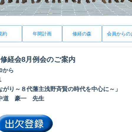
規約
年間計画
修経の森
会員からの
回
修経会8月例会のご案内
:30から
１
ながり～８代藩主浅野斉賢の時代を中心に～」
中道 豪一 先生