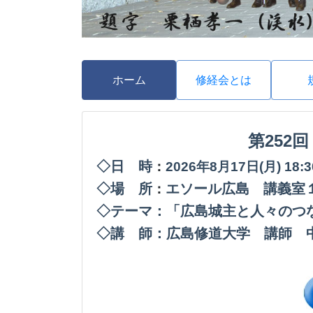
ホーム
修経会とは
第252
◇日 時
：
2026年8月17日(月
) 18
◇場 所
エソール広島 講義室
：
◇テーマ：「広島城主と人々のつ
◇講 師：広島修道大学 講師 