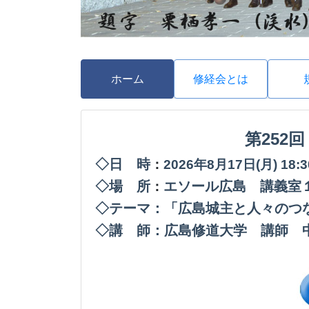
ホーム
修経会とは
第252
◇日 時
：
2026年8月17日(月
) 18
◇場 所
エソール広島 講義室
：
◇テーマ：「広島城主と人々のつ
◇講 師：広島修道大学 講師 