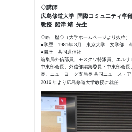
◇講師
広島修道大学 国際コミュニティ学
教授 船津 靖 先生
◇略 歴◇
（大学ホームページより抜粋）
●学歴 1981年 3月 東京大学 文学部 
●職歴 共同通信社
編集局外信部員、モスクワ特派員、エルサ
中東部会長、外信部編集委員・中東部会長
長、ニューヨーク支局長 共同ニュース・
2016 年より広島修道大学教授に就任