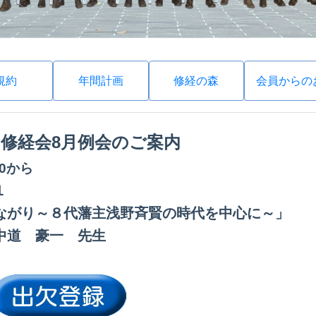
規約
年間計画
修経の森
会員からの
回
修経会8月例会のご案内
:30から
１
ながり～８代藩主浅野斉賢の時代を中心に～」
中道 豪一 先生