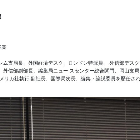
部
卒業
レム支局長、外国経済デスク、ロンドン特派員、 外信部デスク
、外信部副部長、編集局ニュー スセンター総合関門、岡山支局
アメリカ社執行 副社長、国際局次長、編集・論説委員を歴任さ