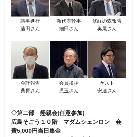
議事進行
新代表幹事
修経の森報告
藤田さん
細田さん
奥尾さん
会計報告
会員挨拶
ゲスト
桑原さん
児玉さん
安達さん
◇第二部 懇親会(任意参加)
広島そごう１０階 マダムシェンロン 会
費5,000円当日集金