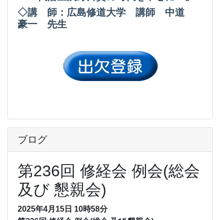
◇講 師：広島修道大学 講師 中道
豪一 先生
ブログ
第236回 修経会 例会(総会
及び 懇親会)
2025年4月15日 10時58分