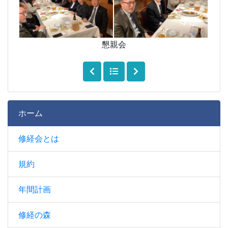
懇親会
ホーム
修経会とは
規約
年間計画
修経の森