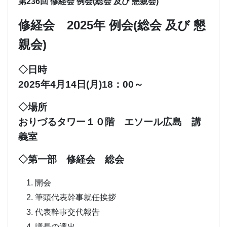
第236回 修経会 例会(総会 及び 懇親会)
修経会 2025年 例会(総会 及び 懇
親会)
◇日時
2025年4月14日(月)18：00～
◇場所
おりづるタワー１０階 エソール広島 講
義室
◇第一部 修経会 総会
1. 開会
2. 筆頭代表幹事就任挨拶
3. 代表幹事交代報告
4. 議長の選出