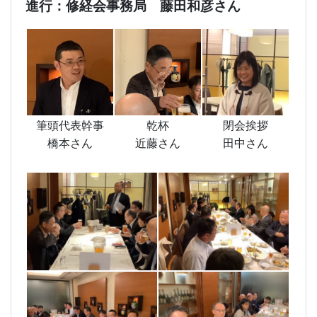
進行：修経会事務局 藤田和彦さん
筆頭代表幹事
乾杯
閉会挨拶
橋本さん
近藤さん
田中さん