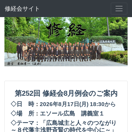
修経会サイト
第252回
修経会8月例会のご案内
◇日 時
：
2026年8月17日(月
) 18:30から
◇場 所
エソール広島 講義室１
：
◇テーマ：「広島城主と人々のつながり
～８代藩主浅野斉賢の時代を中心に～」