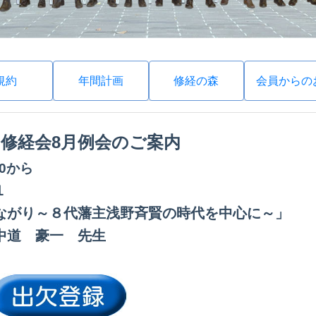
規約
年間計画
修経の森
会員からの
回
修経会8月例会のご案内
:30から
１
ながり～８代藩主浅野斉賢の時代を中心に～」
中道 豪一 先生