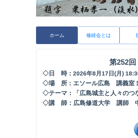
ホーム
修経会とは
第252
◇日 時
：
2026年8月17日(月
) 18
◇場 所
エソール広島 講義室
：
◇テーマ：「広島城主と人々のつ
◇講 師：広島修道大学 講師 