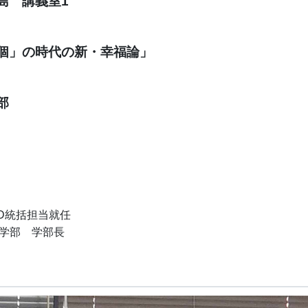
島 講義室1
個」の時代の新・幸福論」
部
D統括担当就任
ス学部 学部長