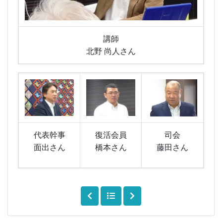
講師
北野 尚人さん
代表幹事
復活会員
司会
面出さん
橋本さん
藤田さん