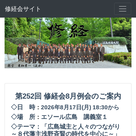
修経会サイト
第252回
修経会8月例会のご案内
◇日 時
：
2026年8月17日(月
) 18:30から
◇場 所
エソール広島 講義室１
：
◇テーマ：「広島城主と人々のつながり
～８代藩主浅野斉賢の時代を中心に～」