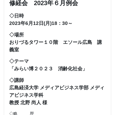
修経会
2023年６月例会
◇日時
2023年6月12日(月)18：30～
◇場所
おりづるタワー１０階 エソール広島 講
義室
◇テーマ
「みらい博２０２３ 消齢化社会」
◇講師
広島経済大学 メディアビジネス学部 メディ
アビジネス学科
教授 北野 尚人 様
◇略 歴