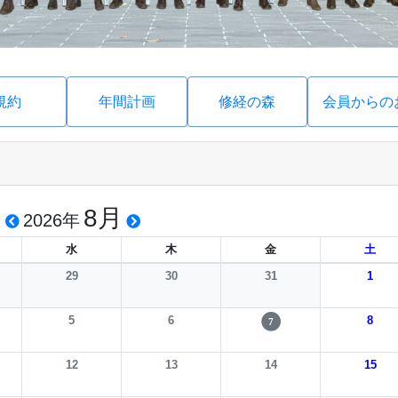
規約
年間計画
修経の森
会員からの
8月
2026年
水
木
金
土
29
30
31
1
5
6
8
7
12
13
14
15