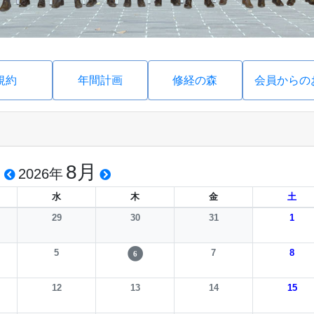
規約
年間計画
修経の森
会員からの
8月
2026年
水
木
金
土
29
30
31
1
5
7
8
6
12
13
14
15