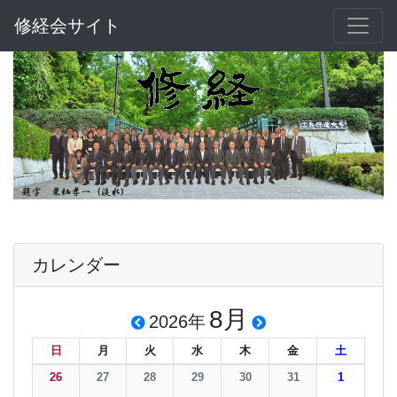
修経会サイト
カレンダー
8月
2026年
日
月
火
水
木
金
土
26
27
28
29
30
31
1