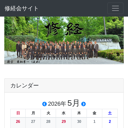
修経会サイト
カレンダー
5月
2026年
日
月
火
水
木
金
土
26
27
28
29
30
1
2