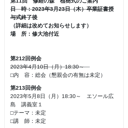
第11回 修経の森 植樹式のご案内
日 時：2023年3月23日（木）卒業証書授
与式終了後
（詳細は改めてお知らせします）
場 所：修大池付近
第212回例会
2023年4月10日（月）18:30～
□内 容：総会（懇親会の有無は未定）
第213回例会
2023年5月8日（月）18:30～ エソール広
島 講義室１
□テーマ：未定
□講 師：未定