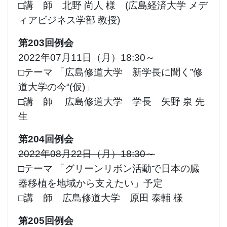
□講 師 北野 尚人 様 (広島経済大学 メデ
ィアビジネス学部 教授)
第203回例会
2022年07月11日（月）18:30～
□テーマ 「広島修道大学 新学長に聞く”修
道大学の今“(仮)」
□講 師 広島修道大学 学長 矢野 泉 先
生
第204回例会
2022年08月22日（月）18:30～
□テーマ 「グリーンリボン活動で日本の臓
器移植を地域から支えたい」予定
□講 師 広島修道大学 原田 泰輔 様
第205回例会