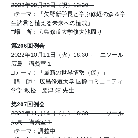
2022年09月23日（祝）13:30～
□テーマ：「矢野
新学長と学ぶ修経の森＆学
生諸君と植える未来への植栽」
□場 所：広島修道大学修大池周り
第206回例会
2022年10月11日（火）18:30～ エソール
広島 講義室１
□テーマ：「最新の世界情勢（仮）」
□講 師： 広島修道大学 国際コミュニティ
学部 教授 船津 靖 先生
第207回例会
2022年11月14日（月）18:30～ エソール
広島 講義室１
□テーマ：調整中