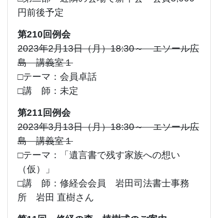
円
前後予定
第210回例会
2023年2月13日（月）18:30～ エソール広
島 講義室１
□テーマ：会員卓話
□講 師：未定
第211回例会
2023年3月13日（月）18:30～ エソール広
島 講義室１
□テーマ：「遺言書で残す家族への想い
（仮）」
□講 師：修経会会員 岩田司法書士事務
所 岩田 直樹さん