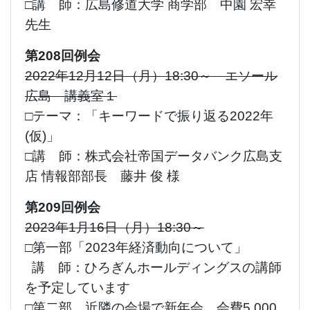
□講 師：広島修道大学 商学部 中園 宏幸
先生
第208回例会
2022年12月12日（月）18:30～ エソール
広島 講義室１
□テーマ：「キーワードで振り返る2022年
(仮)」
□講 師：株式会社帝国データバンク広島支
店 情報部部長 藤井 俊 様
第209回例会
2023年1月16日（月）18:30～
□第一部「2023年経済動向について」
講 師：ひろぎんホールディングスの講師
を予定しています
□第二部 近隣の会場で新年会 会費5,000