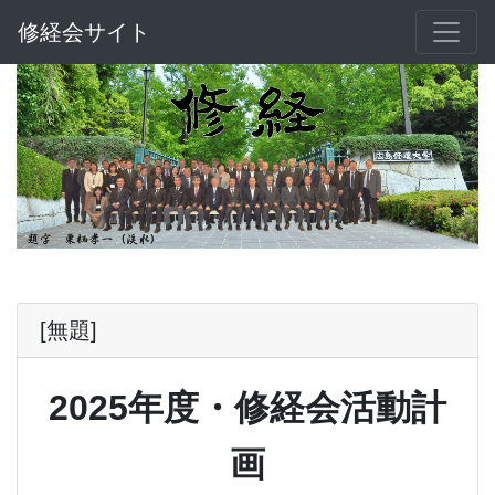
修経会サイト
[無題]
2025年度・修経会活動計
画