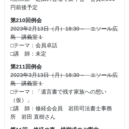
円
前後予定
第210回例会
2023年2月13日（月）18:30～ エソール広
島 講義室１
□テーマ：会員卓話
□講 師：未定
第211回例会
2023年3月13日（月）18:30～ エソール広
島 講義室１
□テーマ：「遺言書で残す家族への想い
（仮）」
□講 師：修経会会員 岩田司法書士事務
所 岩田 直樹さん