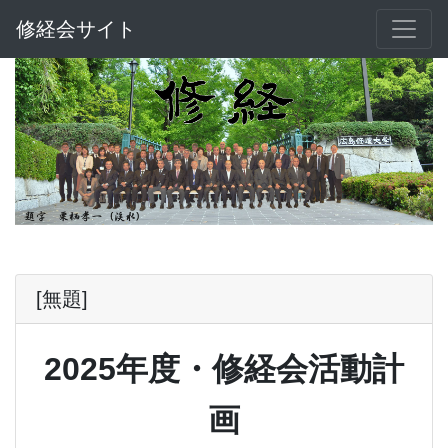
修経会サイト
[無題]
2025年度・修経会活動計
画