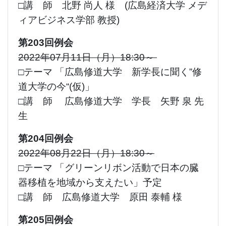
□講 師 北野 尚人 様 (広島経済大学 メデ
ィアビジネス学部 教授)
第203回例会
2022年07月11日（月）18:30～
□テーマ 「広島修道大学 新学長に聞く”修
道大学の今“(仮)」
□講 師 広島修道大学 学長 矢野 泉 先
生
第204回例会
2022年08月22日（月）18:30～
□テーマ 「グリーンリボン活動で日本の臓
器移植を地域から支えたい」予定
□講 師 広島修道大学 原田 泰輔 様
第205回例会