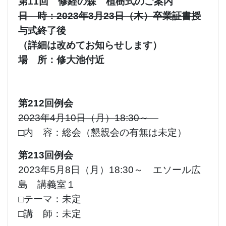
第11回 修経の森 植樹式のご案内
日 時：2023年3月23日（木）卒業証書授
与式終了後
（詳細は改めてお知らせします）
場 所：修大池付近
第212回例会
2023年4月10日（月）18:30～
□内 容：総会（懇親会の有無は未定）
第213回例会
2023年5月8日（月）18:30～ エソール広
島 講義室１
□テーマ：未定
□講 師：未定