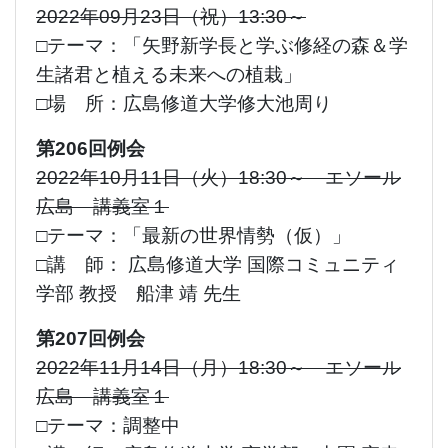
2022年09月23日（祝）13:30～
□テーマ：「矢野
新学長と学ぶ修経の森＆学
生諸君と植える未来への植栽」
□場 所：広島修道大学修大池周り
第206回例会
2022年10月11日（火）18:30～ エソール
広島 講義室１
□テーマ：「最新の世界情勢（仮）」
□講 師： 広島修道大学 国際コミュニティ
学部 教授 船津 靖 先生
第207回例会
2022年11月14日（月）18:30～ エソール
広島 講義室１
□テーマ：調整中