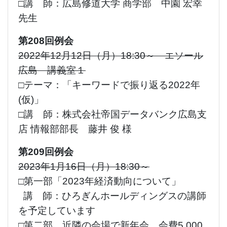
□講 師：広島修道大学 商学部 中園 宏幸
先生
第208回例会
2022年12月12日（月）18:30～ エソール
広島 講義室１
□テーマ：「キーワードで振り返る2022年
(仮)」
□講 師：株式会社帝国データバンク広島支
店 情報部部長 藤井 俊 様
第209回例会
2023年1月16日（月）18:30～
□第一部「2023年経済動向について」
講 師：ひろぎんホールディングスの講師
を予定しています
□第二部 近隣の会場で新年会 会費5,000