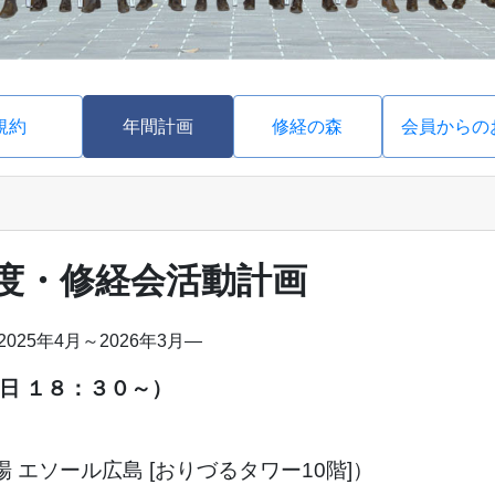
規約
年間計画
修経の森
会員からの
年度・修経会活動計画
2025年4月～2026年3月―
日 １８：３０～）
会場 エソール広島 [おりづるタワー10階]）