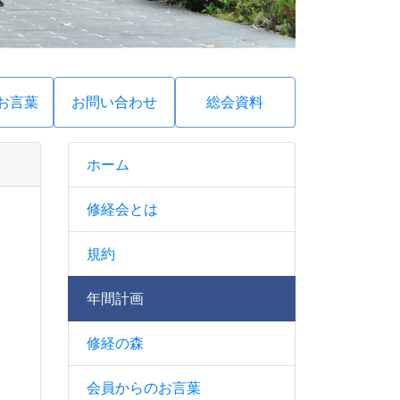
お言葉
お問い合わせ
総会資料
ホーム
修経会とは
規約
年間計画
修経の森
会員からのお言葉